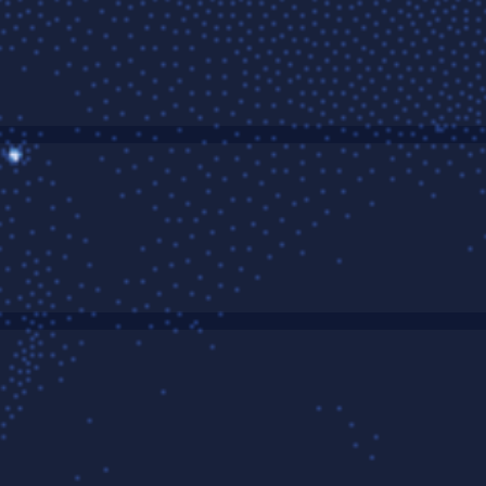
奇与麦丹冲突直言关注其兄弟们
2026-06-03 21:02
阅读 73 次