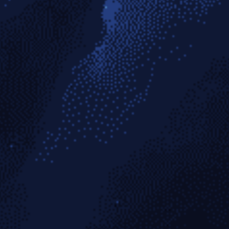
，不仅要关注比赛结果，更要注重建立牢固的人际关系，这才是
位成员都成为更好的自己，为共同目标而努力奋斗。
丹之间冲突的问题，我们可以从多个层面进行思考。从事件背景
的重要性，我们发现这不仅仅是一场简单的争执，而是涉及到更
，希望更多运动员能够从此次事件中吸取经验教训，加强自我调
化，使得所有成员在追求卓越成绩的时候，也能享受到彼此间温