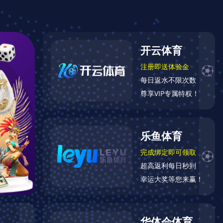
App
公司
体育
注册入口
简介
头条
看更便捷
端支持、高清视频、 实时比