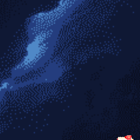
果内部关系因冲突而产生裂
频繁发生争执只会削弱这种合
当，不但会造成短期内士气低
识。
，并以建设性的方式解决问
比赛，还有如何维护良好的人
领域，兄弟般的友情往往能够
局势的重要因素。
双方冷静下来。如果队友能够
扶持都是非常重要的一环。