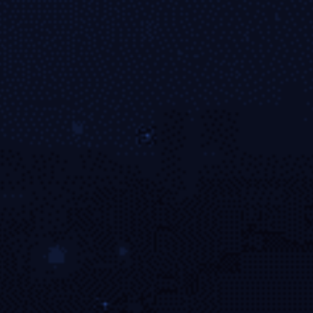
击
决定了球队的未来。桑德兰俱乐...
吁
，近日在多个场合上坚决捍卫西...
联系我们
快速导航
头市龙湖区长平路48号
App下载
关于我们
upport@gezhub.com