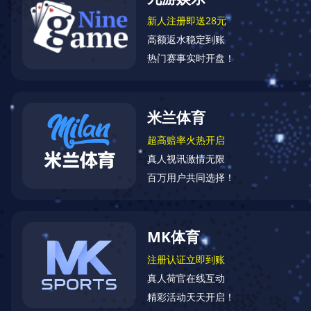
韦德谈约基