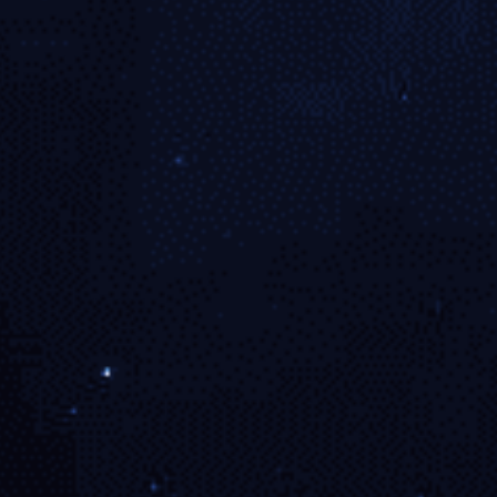
2026-06-18
扎卡决心留守桑德兰目标带队冲
在足球世界中，球员的决心与承诺往往
2026-07-23
阿韦洛亚坚决捍卫西班牙形象呼
阿韦洛亚作为西班牙足球界的重要人物
2026-05-30
hth网页版登录
hth网页版登录是官方网站提供综合娱
汕
乐与体育服务，涵盖足球、篮球、电
s