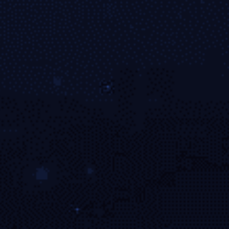
投
元的巨额投资进入匹克球市场，令人...
劳
西甲的差异，以及他与伊劳拉的...
联系我们
快速导航
头市龙湖区长平路48号
App下载
关于我们
upport@gezhub.com
隐私政策
用户协议