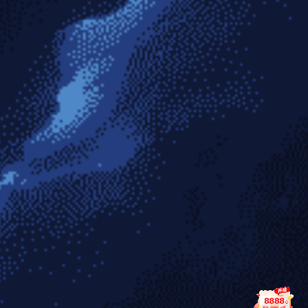
认为，这是一个检验他们实力
层的认可，从而为未来的发展
住机会，通过良好的表现赢得
，让他们在关键时刻能够做出
头赶上，与老将们并肩作战，
应该团结一致，共同面对挑
当每个人都对彼此充满信任
更加坚韧不拔.