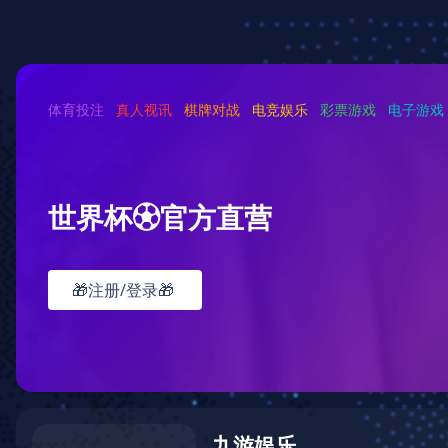
HTH
连接你的赛事视野，打造