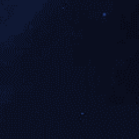
足…
表
决，米兰赛季表现将影响其决定...
绝
仅仅关乎金钱，更与职业发展密切...