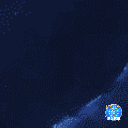
遗憾之中。他坚信，在每个人
以往依赖东里的攻击方式，现
化现有阵容的优势。
也要更加注重整体协作，以抵
力。
詹姆斯强调，全队上下都需快