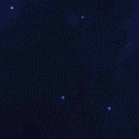
上一篇
巴萨官方发声鼓舞士气球员致敬
你可能感兴趣的内容
莫德里奇未来悬而未决米兰赛季
本篇文章将围绕“莫德里奇未来悬而未
2026-06-21
桑德兰瞄准罗马边锋苏莱球员拒
在当今足球转会市场上，球员的选择不
2026-07-17