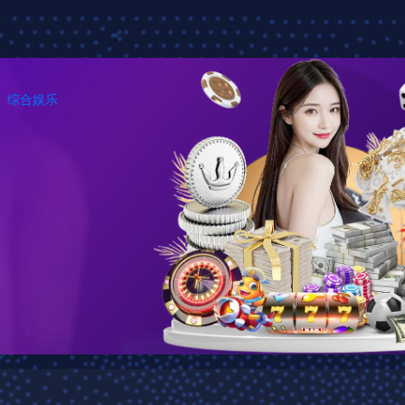
网页版登录
· 体育观
球迷专属的数字主场。
hth网页版登录网页版
提供多终
分与赛事推荐，让你随时随地畅享体育内容。
网页端入口
下载APP