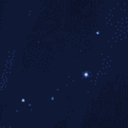
将精力集中在即将到来的比赛上，而不是过分沉迷于失去东里的
能够展现出强大的竞争力。
必要性
切需要进行战术上的调整来适应当前局势。詹姆斯指出，不同于
更多责任。这意味着教练组必须迅速制定新的战术方案，以最大
合或改变进攻节奏来弥补东里缺席带来的空缺。同时，在防守端
的问题。这些都是为了确保球队能在高强度比赛中继续保持竞争
员都必须清楚自己的角色，并愿意为实现目标而付出额外努力。
类挑战，这样才能在接下来的比赛中取得好成绩。
会把握