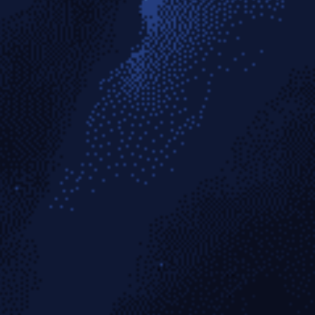
凝聚力训练，相信湖人队能更好地面对接下来的挑战。不论结果
钦佩的数据与成绩。
影响 强调团队需迅速应对挑战”，我们可以看到，无论是在士气
优秀领袖所具备的重要素养。面对困境，不仅要求个体能力，更
。
的新挑战，相信只要保持这种积极向上的态度和不断创新求变的
带来更多精彩比赛!