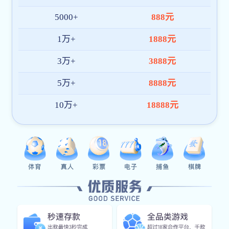
尤其是在面对强敌时，居莱尔能够保持冷静，并能把握住关
键机会。他在其中几场比赛中的精彩进球，不仅提升了球队
士气，也让全队更加团结一致向胜利迈进。此外，他在场上
的领导能力也逐渐显露，为年轻队友树立了榜样。
总之，居莱尔在四月期间所展现出的个人才能和竞技状态，
使他毫无悬念地获得了最佳球员称号。这不仅是对他努力工
作的认可，也是对他未来发展的激励。
2、对球队的重要性
作为皇马锋线的一员，居莱尔的表现直接影响着球队整体战
斗力。在过去一个月里，他不仅自己完成进攻任务，更重要
的是他能够吸引防守注意力，为队友制造更多机会。这样的
角色转换对于一支争冠球队至关重要。