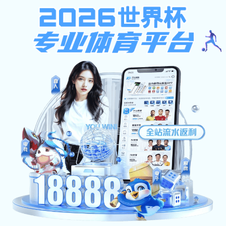
注册入口
HTH网页版登录
· 体育观
看更便捷
连接你的赛事视野，打造球迷专属的数字主场。
hth网页
版登录网页版
提供多终端支持、高清视频、 实时比分与赛
事推荐，让你随时随地畅享体育内容。
网页端入口